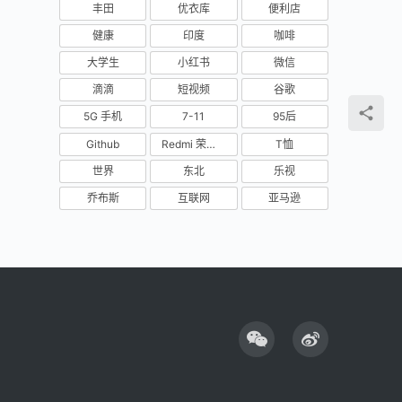
丰田
优衣库
便利店
健康
印度
咖啡
大学生
小红书
微信
滴滴
短视频
谷歌
5G 手机
7-11
95后
Github
Redmi 荣耀 高端机
T恤
世界
东北
乐视
乔布斯
互联网
亚马逊