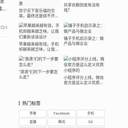
发
共享衣橱到底有没有
隆
戏？
苏宁买下家乐福的交
易，最终还是绕不开阿
里
0
锤子手机启示录之：做
产品与做企业
苹果越来越有钱，手机
却越来越乏味，让我们
重新谈谈设计
“滴滴”们的下一步要怎
么走？
小程序评分上线，微信
官方是这么定义优质小
程序的
热门标签
苹果
Facebook
手机
直播
腾讯
5G