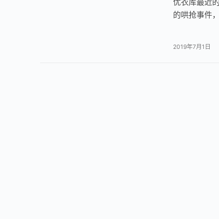
优衣库最近的
的哄抢事件
平‘决定减产
2019年7月1日