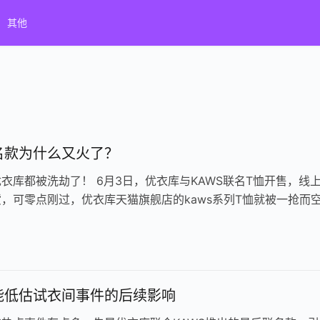
其他
名款为什么又火了？
衣库都被洗劫了！ 6月3日，优衣库与KAWS联名T恤开售，线
，可零点刚过，优衣库天猫旗舰店的kaws系列T恤就被一抢而
投向线下，等实体店一…
能低估试衣间事件的后续影响