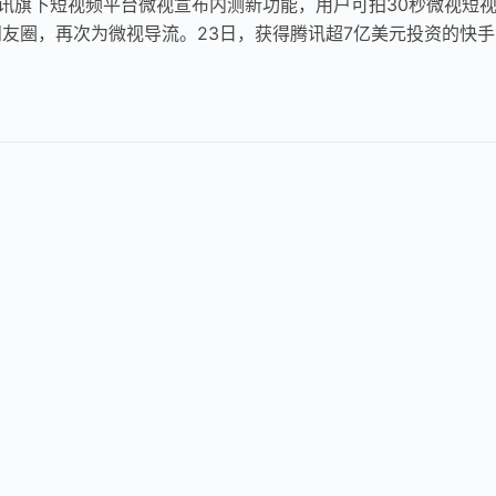
腾讯旗下短视频平台微视宣布内测新功能，用户可拍30秒微视短
友圈，再次为微视导流。23日，获得腾讯超7亿美元投资的快手
，可分享30秒短视频到…