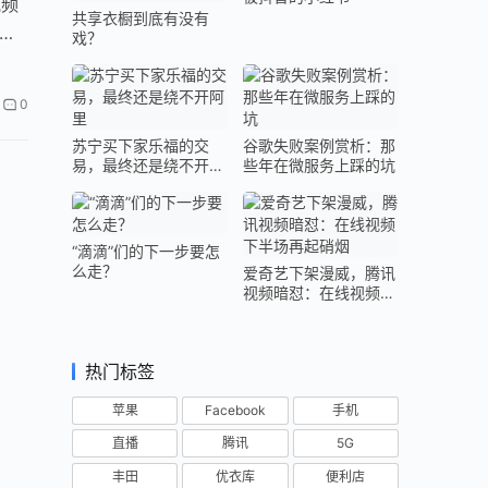
视频
共享衣橱到底有没有
也
戏？
0
苏宁买下家乐福的交
谷歌失败案例赏析：那
易，最终还是绕不开阿
些年在微服务上踩的坑
里
“滴滴”们的下一步要怎
么走？
爱奇艺下架漫威，腾讯
视频暗怼：在线视频下
半场再起硝烟
热门标签
苹果
Facebook
手机
直播
腾讯
5G
丰田
优衣库
便利店