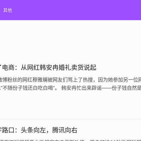
其他
了电商：从网红韩安冉婚礼卖货说起
万微博粉丝的网红穆雅斓被网友们骂上了热搜，因为她参加另一位
“不随份子钱还白吃白喝”。 韩安冉忙出来辟谣——份子钱自然
退回去了。“别人来了…
字路口：头条向左，腾讯向右