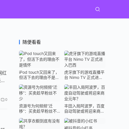
随便看看
iPod touch又回来了，
虎牙旗下的游戏直播平
网红
但活下去的理由不是情
台 Nimo TV 正式进入
是给
怀
巴西
0
资源号为何频频“迁
丰田入局阿波罗，百度
移”：买卖趁早粉丝不
自动驾驶或将迎来商业
少
元年？
被抖音的小红书