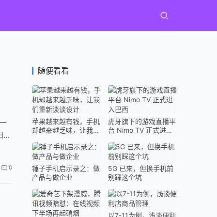
随便看看
苹果越来越有钱，手机
虎牙旗下的游戏直播平
一
却越来越乏味，让我们
台 Nimo TV 正式进入
阳竖
重新谈谈设计
巴西
0
锤子手机启示录之：做
5G 已来，但换手机前
产品与做企业
别踩这个坑
以7-11为例，浅谈便利