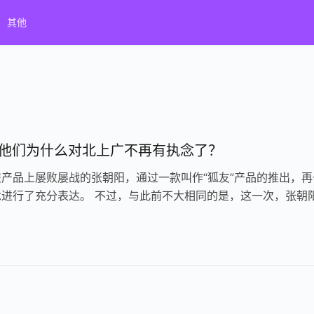
其他
:他们为什么对北上广不再有执念了？
产品上屡败屡战的张朝阳，通过一款叫作“狐友”产品的推出，再
念进行了充分表达。 不过，与此前不大相同的是，这一次，张朝
、95后社交圈的大旗。这…