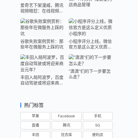
店商品管理
爱奇艺下架漫威，腾讯
视频暗怼：在线视频下
半场再起硝烟
谷歌失败案例赏析：那
小程序评分上线，微信
些年在微服务上踩的坑
官方是这么定义优质小
程序的
“滴滴”们的下一步要怎
么走？
丰田入局阿波罗，百度
自动驾驶或将迎来商业
元年？
热门标签
苹果
Facebook
手机
直播
腾讯
5G
丰田
优衣库
便利店