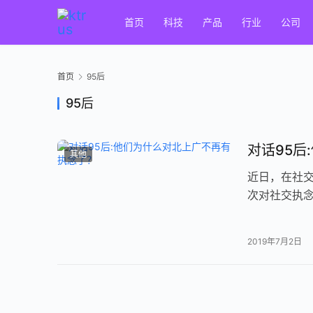
首页
科技
产品
行业
公司
首页
95后
95后
对话95后
其他
近日，在社交
次对社交执
起了扩张90
2019年7月2日