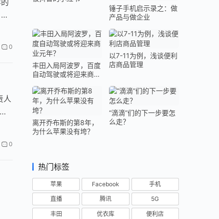
样的
锤子手机启示录之：做
，如
产品与做企业
0
以7-11为例，浅谈便利
店商品管理
丰田入局阿波罗，百度
自动驾驶或将迎来商业
元年？
责人
研究
“滴滴”们的下一步要怎
么走？
离开乔布斯的第8年，
为什么苹果没有垮？
0
热门标签
苹果
Facebook
手机
直播
腾讯
5G
丰田
优衣库
便利店