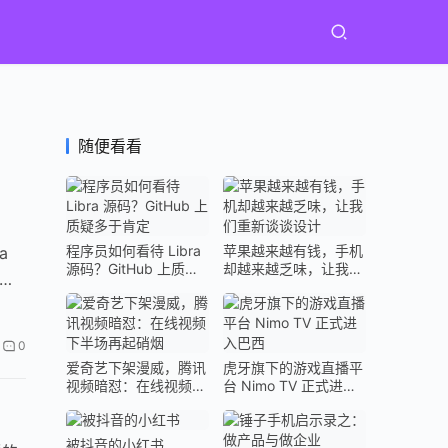
随便看看
程序员如何看待 Libra
苹果越来越有钱，手机
a
源码？GitHub 上质疑
却越来越乏味，让我们
布的
多于肯定
重新谈谈设计
0
爱奇艺下架漫威，腾讯
虎牙旗下的游戏直播平
视频暗怼：在线视频下
台 Nimo TV 正式进入
半场再起硝烟
巴西
被抖音的小红书