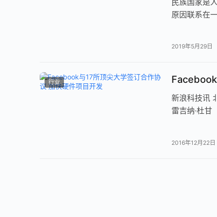
民族国家是
原因联系在
信仰不可剥
2019年5月29日
Faceb
行业
新浪科技讯 北
雷吉纳·杜甘（
协…
2016年12月22日